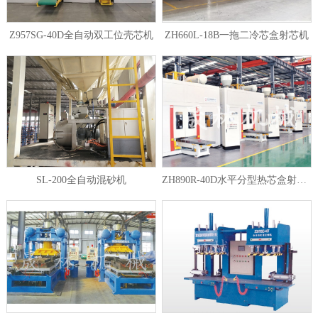
Z957SG-40D全自动双工位壳芯机
ZH660L-18B一拖二冷芯盒射芯机
1
2
3
SL-200全自动混砂机
ZH890R-40D水平分型热芯盒射芯机