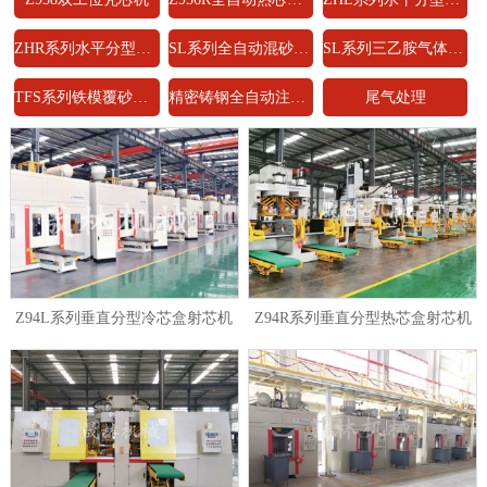
ZHR系列水平分型热芯盒射芯机
SL系列全自动混砂系统
SL系列三乙胺气体发生器
TFS系列铁模覆砂机(线)
精密铸钢全自动注蜡机
尾气处理
Z94L系列垂直分型冷芯盒射芯机
Z94R系列垂直分型热芯盒射芯机