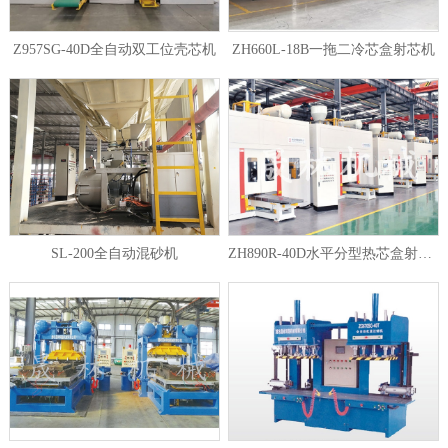
Z957SG-40D全自动双工位壳芯机
ZH660L-18B一拖二冷芯盒射芯机
1
2
3
SL-200全自动混砂机
ZH890R-40D水平分型热芯盒射芯机