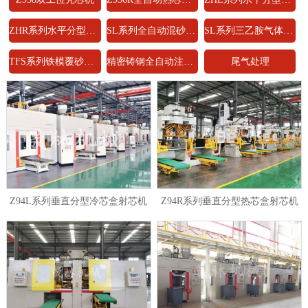
ZHR系列水平分型热芯盒射芯机
SL系列全自动混砂系统
SL系列三乙胺气体发生器
TFS系列铁模覆砂机(线)
精密铸钢全自动注蜡机
尾气处理
Z94L系列垂直分型冷芯盒射芯机
Z94R系列垂直分型热芯盒射芯机